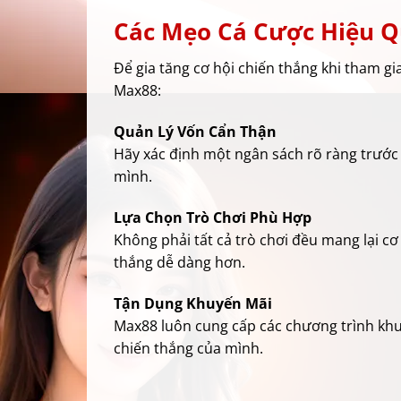
Các Mẹo Cá Cược Hiệu Q
Để gia tăng cơ hội chiến thắng khi tham gi
Max88:
Quản Lý Vốn Cẩn Thận
Hãy xác định một ngân sách rõ ràng trước k
mình.
Lựa Chọn Trò Chơi Phù Hợp
Không phải tất cả trò chơi đều mang lại cơ
thắng dễ dàng hơn.
Tận Dụng Khuyến Mãi
Max88 luôn cung cấp các chương trình kh
chiến thắng của mình.