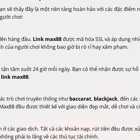
ạn sẽ thấy đây là một nền tảng hoàn hảo với các đặc điểm nổi
gười chơi:
 lên hàng đầu.
Link max88
được mã hóa SSL và áp dụng nhi
nh của người chơi không bao giờ bị rò rỉ hay xâm phạm.
tận tâm suốt 24 giờ mỗi ngày. Bạn có thể nhận được sự hỗ tr
p
link max88
.
ác trò chơi truyền thống như
baccarat
,
blackjack
, đến các
i Max88 đều được thiết kế với giao diện đẹp mắt, dễ chơi và 
 ở các giao dịch. Tất cả các khoản nạp, rút tiền đều được x
hông phải lo lắng về các thủ tục tài chính.