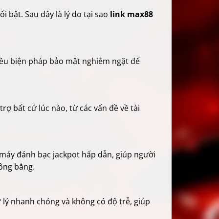
 bật. Sau đây là lý do tại sao
link max88
ều biện pháp bảo mật nghiêm ngặt để
ợ bất cứ lúc nào, từ các vấn đề về tài
 máy đánh bạc jackpot hấp dẫn, giúp người
công bằng.
ử lý nhanh chóng và không có độ trễ, giúp