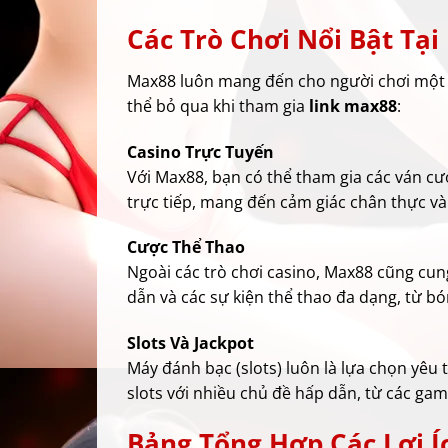
Các Trò Chơi Nổi Bật Tại
Max88 luôn mang đến cho người chơi một t
thể bỏ qua khi tham gia
link max88
:
Casino Trực Tuyến
Với Max88, bạn có thể tham gia các ván cượ
trực tiếp, mang đến cảm giác chân thực v
Cược Thể Thao
Ngoài các trò chơi casino, Max88 cũng cung
dẫn và các sự kiện thể thao đa dạng, từ bó
Slots Và Jackpot
Máy đánh bạc (slots) luôn là lựa chọn yêu 
slots với nhiều chủ đề hấp dẫn, từ các ga
Bảng Tổng Hợp Các Lợi Í